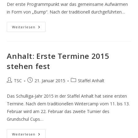
Der erste Programmpunkt war das gemeinsame Aufwärmen
in Form von „Bump“. Nach der traditionell durchgeführten…
Staffel
Weiterlesen
Anhalt:
Zweite
Runde
Beim
Grundschulcup
Anhalt: Erste Termine 2015
stehen fest
Beitrags-
Beitrag
Beitrags-
TSC
21. Januar 2015
Staffel Anhalt
Autor:
veröffentlicht:
Kategorie:
Das Schulliga-Jahr 2015 in der Staffel Anhalt hat seine ersten
Termine. Nach dem traditionellen Wintercamp vom 11. bis 13.
Februar wird am 22. Februar das zweite Turnier des
Grundschul Cups…
Anhalt:
Weiterlesen