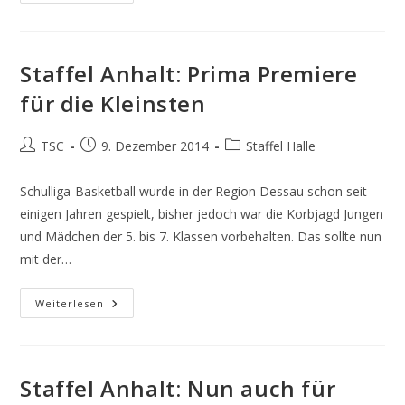
Erste
Termine
2015
Stehen
Fest
Staffel Anhalt: Prima Premiere
für die Kleinsten
Beitrags-
Beitrag
Beitrags-
TSC
9. Dezember 2014
Staffel Halle
Autor:
veröffentlicht:
Kategorie:
Schulliga-Basketball wurde in der Region Dessau schon seit
einigen Jahren gespielt, bisher jedoch war die Korbjagd Jungen
und Mädchen der 5. bis 7. Klassen vorbehalten. Das sollte nun
mit der…
Staffel
Weiterlesen
Anhalt:
Prima
Premiere
Für
Die
Kleinsten
Staffel Anhalt: Nun auch für