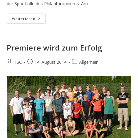
der Sporthalle des Philanthropinums. Am…
Staffel
Weiterlesen
Anhalt:
Auftakt
In
Der
Nacht
Premiere wird zum Erfolg
Beitrags-
Beitrag
Beitrags-
TSC
14. August 2014
Allgemein
Autor:
veröffentlicht:
Kategorie: