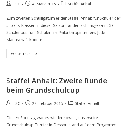
Beitrags-
Beitrag
Beitrags-
TSC
4. März 2015
Staffel Anhalt
Autor:
veröffentlicht:
Kategorie:
Zum zweiten Schulligaturnier der Staffel Anhalt für Schüler der
5. bis 7. Klassen in dieser Saison fanden sich insgesamt 39
Schüler aus fünf Schulen im Philanthropinum ein. Jede
Mannschaft konnte…
Anhalt:
Weiterlesen
Bester
Spieler
Besucht
Den
MBC
Staffel Anhalt: Zweite Runde
beim Grundschulcup
Beitrags-
Beitrag
Beitrags-
TSC
22. Februar 2015
Staffel Anhalt
Autor:
veröffentlicht:
Kategorie:
Diesen Sonntag war es wieder soweit, das zweite
Grundschulcup-Turnier in Dessau stand auf dem Programm.