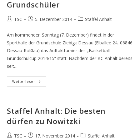
Grundschüler
Beitrags-
Beitrag
Beitrags-
TSC
5. Dezember 2014
Staffel Anhalt
Autor:
veröffentlicht:
Kategorie:
Am kommenden Sonntag (7. Dezember) findet in der
Sporthalle der Grundschule Ziebigk Dessau (Elballee 24, 06846
Dessau-Roßlau) das Auftaktturnier des „Basketball
Grundschulcup 2014/15“ statt. Nachdem der BC Anhalt bereits
seit…
Staffel
Weiterlesen
Anhalt:
Nun
Auch
Für
Grundschüler
Staffel Anhalt: Die besten
dürfen zu Nowitzki
Beitrags-
Beitrag
Beitrags-
TSC
17. November 2014
Staffel Anhalt