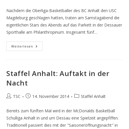
Autor:
veröffentlicht:
Kategorie:
Nachdem die Oberliga-Basketballer des BC Anhalt den USC
Magdeburg geschlagen hatten, traten am Samstagabend die
eigentlichen Stars des Abends auf das Parkett in der Dessauer
Sporthalle am Philanthropinum. Insgesamt fünf…
Staffel
Weiterlesen
Anhalt:
Die
Besten
Dürfen
Zu
Nowitzki
Staffel Anhalt: Auftakt in der
Nacht
Beitrags-
Beitrag
Beitrags-
TSC
14. November 2014
Staffel Anhalt
Autor:
veröffentlicht:
Kategorie:
Bereits zum fünften Mal wird in der McDonalds Basketball
Schulliga Anhalt in und um Dessau eine Spielzeit angepfiffen.
Traditionell passiert dies mit der "Saisoneröffnungsnacht" in