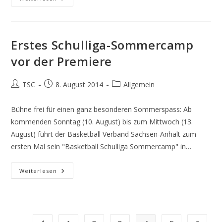
Wird
Zum
Erfolg
Erstes Schulliga-Sommercamp
vor der Premiere
Beitrags-
Beitrag
Beitrags-
TSC
8. August 2014
Allgemein
Autor:
veröffentlicht:
Kategorie:
Bühne frei für einen ganz besonderen Sommerspass: Ab
kommenden Sonntag (10. August) bis zum Mittwoch (13.
August) führt der Basketball Verband Sachsen-Anhalt zum
ersten Mal sein "Basketball Schulliga Sommercamp" in…
Erstes
Weiterlesen
Schulliga-
Sommercamp
Vor
Der
Premiere