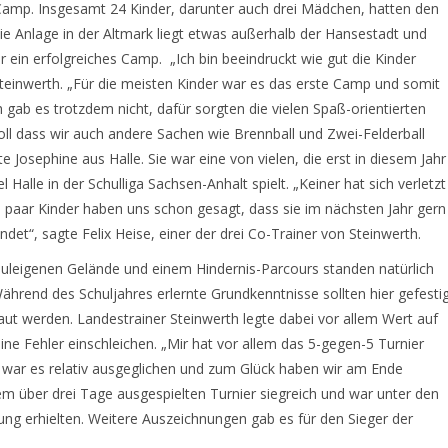
amp. Insgesamt 24 Kinder, darunter auch drei Mädchen, hatten den
e Anlage in der Altmark liegt etwas außerhalb der Hansestadt und
r ein erfolgreiches Camp. „Ich bin beeindruckt wie gut die Kinder
teinwerth. „Für die meisten Kinder war es das erste Camp und somit
gab es trotzdem nicht, dafür sorgten die vielen Spaß-orientierten
toll dass wir auch andere Sachen wie Brennball und Zwei-Felderball
 Josephine aus Halle. Sie war eine von vielen, die erst in diesem Jahr
Halle in der Schulliga Sachsen-Anhalt spielt. „Keiner hat sich verletzt
n paar Kinder haben uns schon gesagt, dass sie im nächsten Jahr gern
t“, sagte Felix Heise, einer der drei Co-Trainer von Steinwerth.
uleigenen Gelände und einem Hindernis-Parcours standen natürlich
hrend des Schuljahres erlernte Grundkenntnisse sollten hier gefesti
aut werden. Landestrainer Steinwerth legte dabei vor allem Wert auf
ine Fehler einschleichen. „Mir
hat vor allem das 5-gegen-5 Turnier
war es relativ ausgeglichen und zum Glück haben wir am Ende
 über drei Tage ausgespielten Turnier siegreich und war unter den
stung erhielten. Weitere Auszeichnungen gab es für den Sieger der