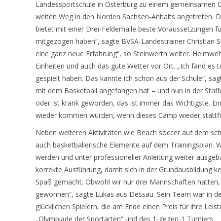
Landessportschule in Osterburg zu einem gemeinsamen C
weiten Weg in den Norden Sachsen-Anhalts angetreten. Di
bietet mit einer Drei-Felderhalle beste Voraussetzungen fü
mitgezogen haben“, sagte BVSA-Landestrainer Christian S
eine ganz neue Erfahrung“, so Steinwerth weiter. Heimweh 
Einheiten und auch das gute Wetter vor Ort. „Ich fand es 
gespielt haben. Das kannte ich schon aus der Schule“, sagte
mit dem Basketball angefangen hat – und nun in der Staffel 
oder ist krank geworden, das ist immer das Wichtigste. Ei
wieder kommen würden, wenn dieses Camp wieder stattfinde
Neben weiteren Aktivitäten wie Beach soccer auf dem sch
auch basketballerische Elemente auf dem Trainingsplan. Wä
werden und unter professioneller Anleitung weiter ausgeb
korrekte Ausführung, damit sich in der Grundausbildung ke
Spaß gemacht. Obwohl wir nur drei Mannschaften hatten, 
gewonnen“, sagte Lukas aus Dessau. Sein Team war in dem
glücklichen Spielern, die am Ende einen Preis für ihre Lei
„Olympiade der Sportarten“ und des 1-gegen-1 Turniers.