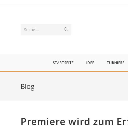
Zum
Inhalt
springen
Suche
Suche ...
abschicken
STARTSEITE
IDEE
TURNIERE
Blog
Premiere wird zum Er