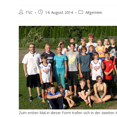
Beitrags-
Beitrag
Beitrags-
TSC
14. August 2014
Allgemein
Autor:
veröffentlicht:
Kategorie:
Zum ersten Mal in dieser Form trafen sich in der zweiten 