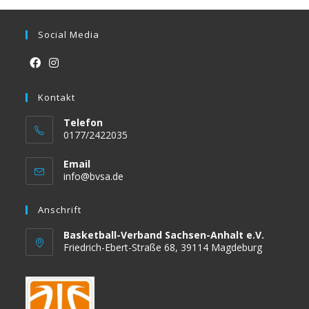
Social Media
Opens
Opens
in
Kontakt
in
a
a
Telefon
new
new
0177/2422035
tab
tab
Email
Opens
info@bvsa.de
in
your
Anschrift
application
Basketball-Verband Sachsen-Anhalt e.V.
Friedrich-Ebert-Straße 68, 39114 Magdeburg