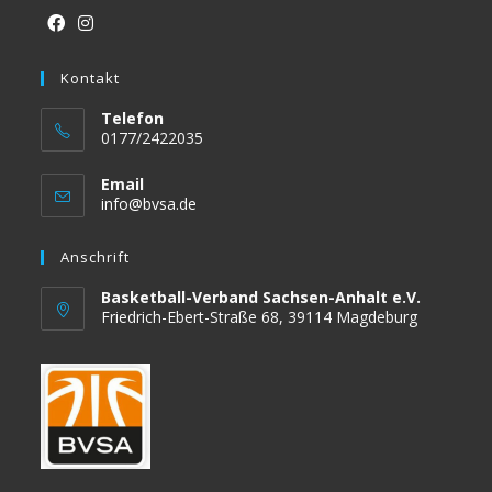
Opens
Opens
in
Kontakt
in
a
a
Telefon
new
new
0177/2422035
tab
tab
Email
Opens
info@bvsa.de
in
your
Anschrift
application
Basketball-Verband Sachsen-Anhalt e.V.
Friedrich-Ebert-Straße 68, 39114 Magdeburg