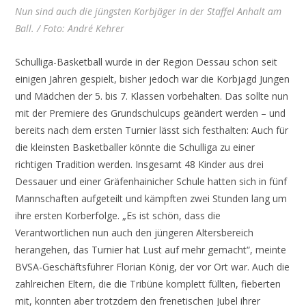
Nun sind auch die jüngsten Korbjäger in der Staffel Anhalt am
Ball. / Foto: André Kehrer
Schulliga-Basketball wurde in der Region Dessau schon seit
einigen Jahren gespielt, bisher jedoch war die Korbjagd Jungen
und Mädchen der 5. bis 7. Klassen vorbehalten. Das sollte nun
mit der Premiere des Grundschulcups geändert werden – und
bereits nach dem ersten Turnier lässt sich festhalten: Auch für
die kleinsten Basketballer könnte die Schulliga zu einer
richtigen Tradition werden. Insgesamt 48 Kinder aus drei
Dessauer und einer Gräfenhainicher Schule hatten sich in fünf
Mannschaften aufgeteilt und kämpften zwei Stunden lang um
ihre ersten Korberfolge. „Es ist schön, dass die
Verantwortlichen nun auch den jüngeren Altersbereich
herangehen, das Turnier hat Lust auf mehr gemacht“, meinte
BVSA-Geschäftsführer Florian König, der vor Ort war. Auch die
zahlreichen Eltern, die die Tribüne komplett füllten, fieberten
mit, konnten aber trotzdem den frenetischen Jubel ihrer