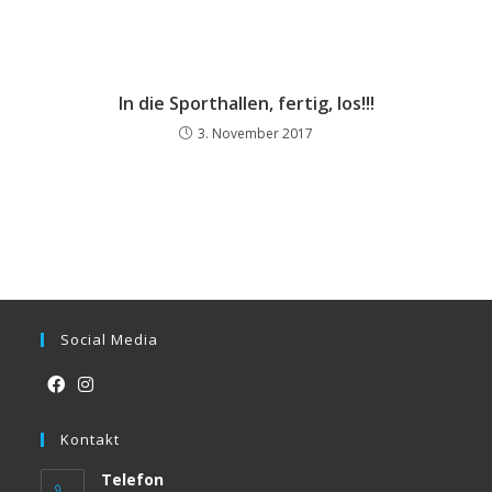
In die Sporthallen, fertig, los!!!
3. November 2017
Social Media
Opens
Opens
in
Kontakt
in
a
a
Telefon