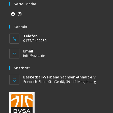
Social Media
Opens
Opens
in
Kontakt
in
a
a
Telefon
new
new
0177/2422035
tab
tab
Email
Opens
info@bvsa.de
in
your
Anschrift
application
Basketball-Verband Sachsen-Anhalt e.V.
Friedrich-Ebert-Straße 68, 39114 Magdeburg