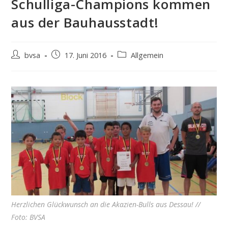
Schulliga-Champions kommen
aus der Bauhausstadt!
Beitrags-
Beitrag
Beitrags-
bvsa
17. Juni 2016
Allgemein
Autor:
veröffentlicht:
Kategorie:
Herzlichen Glückwunsch an die Akazien-Bulls aus Dessau! //
Foto: BVSA