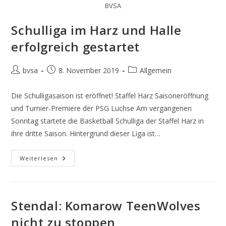
BVSA
Schulliga im Harz und Halle
erfolgreich gestartet
Beitrags-
Beitrag
Beitrags-
bvsa
8. November 2019
Allgemein
Autor:
veröffentlicht:
Kategorie:
Die Schulligasaison ist eröffnet! Staffel Harz Saisoneröffnung
und Turnier-Premiere der PSG Luchse Am vergangenen
Sonntag startete die Basketball Schulliga der Staffel Harz in
ihre dritte Saison. Hintergrund dieser Liga ist…
Schulliga
Weiterlesen
Im
Harz
Und
Halle
Erfolgreich
Gestartet
Stendal: Komarow TeenWolves
nicht zu stoppen