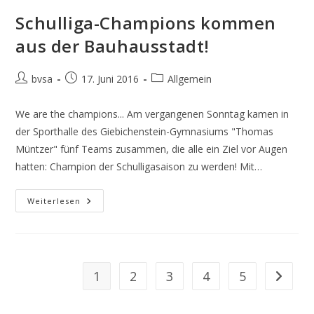
Dribbeln
Wieder
Schulliga-Champions kommen
Fleißig!
aus der Bauhausstadt!
Beitrags-
Beitrag
Beitrags-
bvsa
17. Juni 2016
Allgemein
Autor:
veröffentlicht:
Kategorie:
We are the champions... Am vergangenen Sonntag kamen in
der Sporthalle des Giebichenstein-Gymnasiums "Thomas
Müntzer" fünf Teams zusammen, die alle ein Ziel vor Augen
hatten: Champion der Schulligasaison zu werden! Mit…
Schulliga-
Weiterlesen
Champions
Kommen
Aus
Der
Bauhausstadt!
1
2
3
4
5
Gehe zur