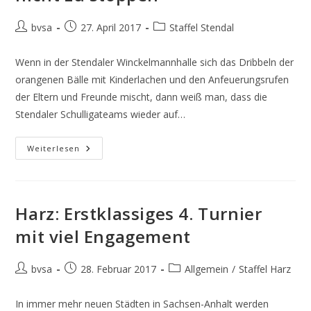
Beitrags-
Beitrag
Beitrags-
bvsa
27. April 2017
Staffel Stendal
Autor:
veröffentlicht:
Kategorie:
Wenn in der Stendaler Winckelmannhalle sich das Dribbeln der
orangenen Bälle mit Kinderlachen und den Anfeuerungsrufen
der Eltern und Freunde mischt, dann weiß man, dass die
Stendaler Schulligateams wieder auf…
Stendal:
Weiterlesen
Komarow
TeenWolves
Nicht
Zu
Stoppen
Harz: Erstklassiges 4. Turnier
mit viel Engagement
Beitrags-
Beitrag
Beitrags-
bvsa
28. Februar 2017
Allgemein
/
Staffel Harz
Autor:
veröffentlicht:
Kategorie:
In immer mehr neuen Städten in Sachsen-Anhalt werden