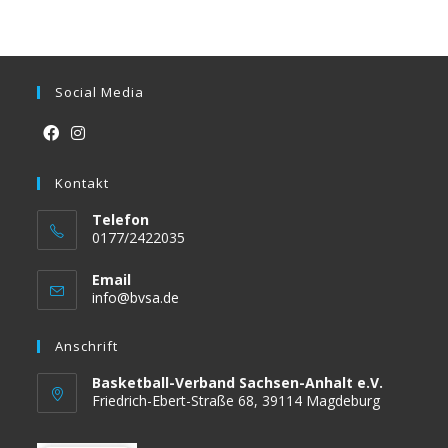
Social Media
Opens
Opens
in
Kontakt
in
a
a
Telefon
new
new
0177/2422035
tab
tab
Email
Opens
info@bvsa.de
in
your
Anschrift
application
Basketball-Verband Sachsen-Anhalt e.V.
Friedrich-Ebert-Straße 68, 39114 Magdeburg