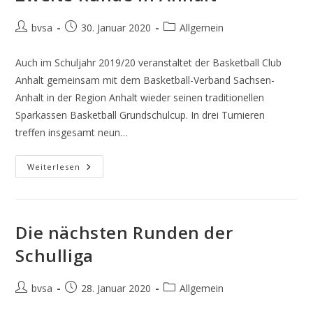
Beitrags-
Beitrag
Beitrags-
bvsa
30. Januar 2020
Allgemein
Autor:
veröffentlicht:
Kategorie:
Auch im Schuljahr 2019/20 veranstaltet der Basketball Club
Anhalt gemeinsam mit dem Basketball-Verband Sachsen-
Anhalt in der Region Anhalt wieder seinen traditionellen
Sparkassen Basketball Grundschulcup. In drei Turnieren
treffen insgesamt neun…
Zweite
Weiterlesen
Runde
In
Anhalt
Die nächsten Runden der
Schulliga
Beitrags-
Beitrag
Beitrags-
bvsa
28. Januar 2020
Allgemein
Autor:
veröffentlicht:
Kategorie: