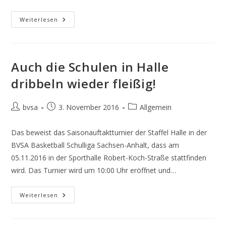
Stendal:
Weiterlesen
Startschuss
Auch
Im
Norden
Des
Landes
Auch die Schulen in Halle
Erfolgt
dribbeln wieder fleißig!
Beitrags-
Beitrag
Beitrags-
bvsa
3. November 2016
Allgemein
Autor:
veröffentlicht:
Kategorie:
Das beweist das Saisonauftaktturnier der Staffel Halle in der
BVSA Basketball Schulliga Sachsen-Anhalt, dass am
05.11.2016 in der Sporthalle Robert-Koch-Straße stattfinden
wird. Das Turnier wird um 10:00 Uhr eröffnet und…
Auch
Weiterlesen
Die
Schulen
In
Halle