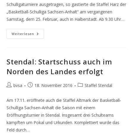
Schulligaturniere ausgetragen, so gastierte die Staffel Harz der
„Basketball-Schulliga Sachsen-Anhalt“ am vergangenen
Samstag, dem 25. Februar, auch in Halberstadt. Ab 9.30 Uhr…
Harz:
Weiterlesen
Erstklassiges
4.
Turnier
Mit
Viel
Engagement
Stendal: Startschuss auch im
Norden des Landes erfolgt
Beitrags-
Beitrag
Beitrags-
bvsa
18. November 2016
Staffel Stendal
Autor:
veröffentlicht:
Kategorie:
Am 17.11. eröffnete auch die Staffel Altmark der Basketball-
Schulliga Sachsen-Anhalt die Saison mit einem
Eröffnungsturnier in Stendal. Insgesamt drei Schulteams
kämpften um Pokal und Urkunden. Komplettiert wurde das
Feld durch…