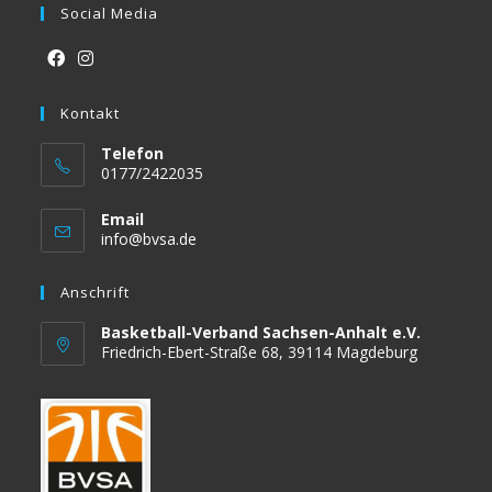
Social Media
Opens
Opens
in
Kontakt
in
a
a
Telefon
new
new
0177/2422035
tab
tab
Email
Opens
info@bvsa.de
in
your
Anschrift
application
Basketball-Verband Sachsen-Anhalt e.V.
Friedrich-Ebert-Straße 68, 39114 Magdeburg