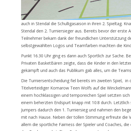
auch in Stendal die Schulligasaison in ihren 2. Spieltag. 
Stendal den 2. Turniersieger aus. Bereits bevor der erste 
Teilnehmer bekam dank der freundlichen Unterstützung der
selbstgewählten Logos und Teamfarben machten die Kinde
Punkt 16.30 Uhr ging es dann auch Sportlich zur Sache. 
Privaten BasketBären zeigte, dass die Kinder in den letzt
gekämpft und auch das Publikum gab alles, um die Teams
Die Turniersentscheidung fiel bereits im zweiten Spiel,
in 
Titelverteidiger Komarow Teen Wolfs auf die Winckelmann
einem hochklassigen und temporeichen Spiel setzten sich
einem beherzten Endspurt knapp mit 10:8 durch. Letztlich s
Jumpers dadurch den 1. Turniersieg und nahmen den beg
mit nach Hause. Neben der tollen Stimmung erfreute die V
allem die sportliche Fairness der Spieler und Coaches, die