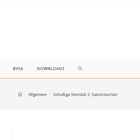
WEBSITE-
BVSA
DOWNLOADS
SUCHE
>
Allgemein
>
Schulliga Stendal: 2. Saisonturnier
UMSCHALTEN