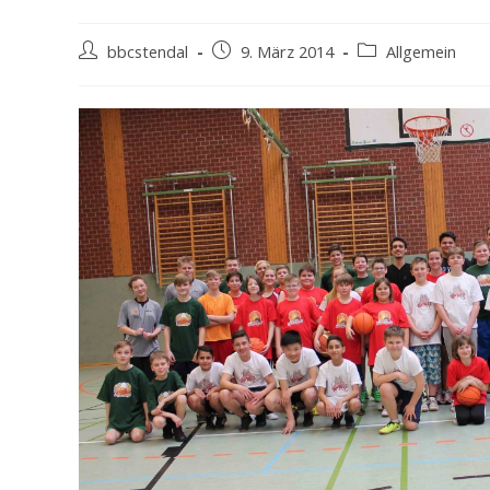
Beitrags-
Beitrag
Beitrags-
bbcstendal
9. März 2014
Allgemein
Autor:
veröffentlicht:
Kategorie: