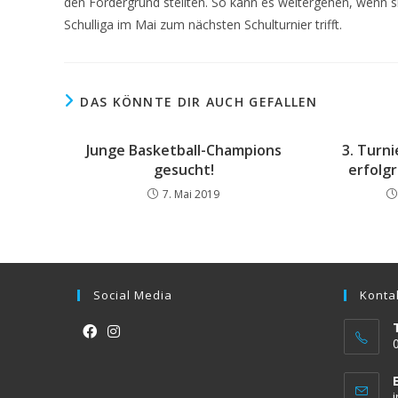
den Fordergrund stellten. So kann es weitergehen, wenn si
Schulliga im Mai zum nächsten Schulturnier trifft.
DAS KÖNNTE DIR AUCH GEFALLEN
Junge Basketball-Champions
3. Turni
gesucht!
erfolg
7. Mai 2019
Social Media
Konta
Opens
Opens
in
in