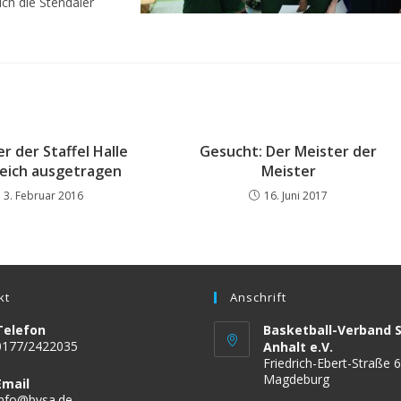
ch die Stendaler
er der Staffel Halle
Gesucht: Der Meister der
reich ausgetragen
Meister
3. Februar 2016
16. Juni 2017
kt
Anschrift
Telefon
Basketball-Verband 
0177/2422035
Anhalt e.V.
Friedrich-Ebert-Straße 
Magdeburg
Email
Opens
info@bvsa.de