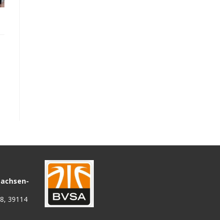
Sachsen-
68, 39114