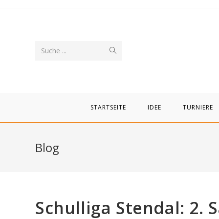
Zum
Inhalt
springen
Suche
Suche ...
abschicken
STARTSEITE
IDEE
TURNIERE
Blog
Schulliga Stendal: 2. 