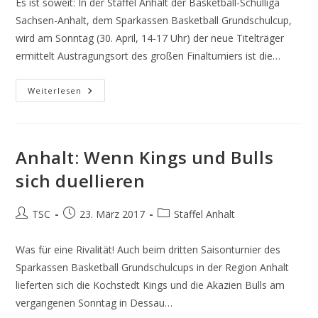
Es ist soweit: In der Staffel Anhalt der Basketball-Schulliga
Sachsen-Anhalt, dem Sparkassen Basketball Grundschulcup,
wird am Sonntag (30. April, 14-17 Uhr) der neue Titelträger
ermittelt Austragungsort des großen Finalturniers ist die…
Anhalt:
Weiterlesen
Wer
Wird
Neuer
Meister?
Anhalt: Wenn Kings und Bulls
sich duellieren
Beitrags-
Beitrag
Beitrags-
TSC
23. März 2017
Staffel Anhalt
Autor:
veröffentlicht:
Kategorie:
Was für eine Rivalität! Auch beim dritten Saisonturnier des
Sparkassen Basketball Grundschulcups in der Region Anhalt
lieferten sich die Kochstedt Kings und die Akazien Bulls am
vergangenen Sonntag in Dessau…