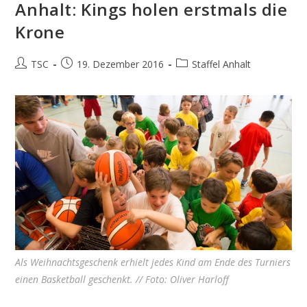
Anhalt: Kings holen erstmals die
Krone
Beitrags-
Beitrag
Beitrags-
TSC
19. Dezember 2016
Staffel Anhalt
Autor:
veröffentlicht:
Kategorie:
Als Weihnachtsgeschenk erhielt jedes Kind am Ende des Turniers
einen Basketball geschenkt. // Foto: Oliver Harloff