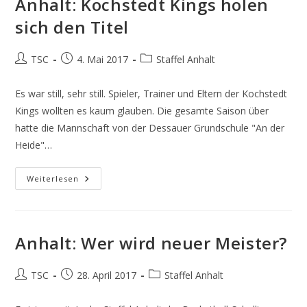
Anhalt: Kochstedt Kings holen
sich den Titel
Beitrags-
Beitrag
Beitrags-
TSC
4. Mai 2017
Staffel Anhalt
Autor:
veröffentlicht:
Kategorie:
Es war still, sehr still. Spieler, Trainer und Eltern der Kochstedt
Kings wollten es kaum glauben. Die gesamte Saison über
hatte die Mannschaft von der Dessauer Grundschule "An der
Heide"…
Anhalt:
Weiterlesen
Kochstedt
Kings
Holen
Sich
Den
Titel
Anhalt: Wer wird neuer Meister?
Beitrags-
Beitrag
Beitrags-
TSC
28. April 2017
Staffel Anhalt
Autor:
veröffentlicht:
Kategorie: