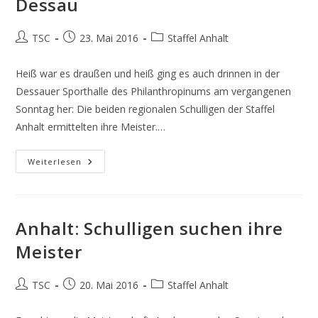
Dessau
Beitrags-
Beitrag
Beitrags-
TSC
23. Mai 2016
Staffel Anhalt
Autor:
veröffentlicht:
Kategorie:
Heiß war es draußen und heiß ging es auch drinnen in der
Dessauer Sporthalle des Philanthropinums am vergangenen
Sonntag her: Die beiden regionalen Schulligen der Staffel
Anhalt ermittelten ihre Meister.…
Anhalt:
Weiterlesen
Beide
Titel
Bleiben
In
Dessau
Anhalt: Schulligen suchen ihre
Meister
Beitrags-
Beitrag
Beitrags-
TSC
20. Mai 2016
Staffel Anhalt
Autor:
veröffentlicht:
Kategorie: