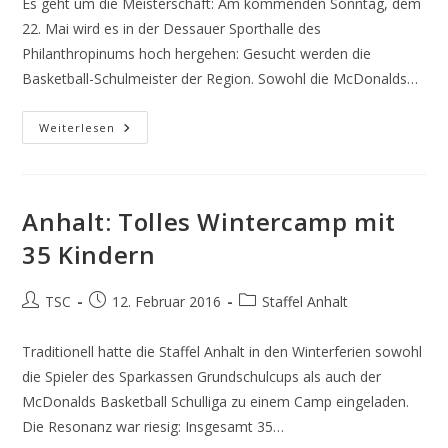
Es geht um die Meisterschaft: Am kommenden Sonntag, dem
22. Mai wird es in der Dessauer Sporthalle des
Philanthropinums hoch hergehen: Gesucht werden die
Basketball-Schulmeister der Region. Sowohl die McDonalds…
Anhalt:
Weiterlesen
Schulligen
Suchen
Ihre
Meister
Anhalt: Tolles Wintercamp mit
35 Kindern
Beitrags-
Beitrag
Beitrags-
TSC
12. Februar 2016
Staffel Anhalt
Autor:
veröffentlicht:
Kategorie:
Traditionell hatte die Staffel Anhalt in den Winterferien sowohl
die Spieler des Sparkassen Grundschulcups als auch der
McDonalds Basketball Schulliga zu einem Camp eingeladen.
Die Resonanz war riesig: Insgesamt 35…