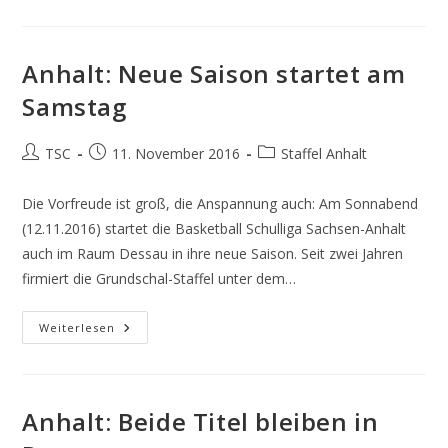
Runter,
Bälle
Vom
Weihnachtsmann
Anhalt: Neue Saison startet am
Samstag
Beitrags-
Beitrag
Beitrags-
TSC
11. November 2016
Staffel Anhalt
Autor:
veröffentlicht:
Kategorie:
Die Vorfreude ist groß, die Anspannung auch: Am Sonnabend
(12.11.2016) startet die Basketball Schulliga Sachsen-Anhalt
auch im Raum Dessau in ihre neue Saison. Seit zwei Jahren
firmiert die Grundschal-Staffel unter dem…
Anhalt:
Weiterlesen
Neue
Saison
Startet
Am
Samstag
Anhalt: Beide Titel bleiben in