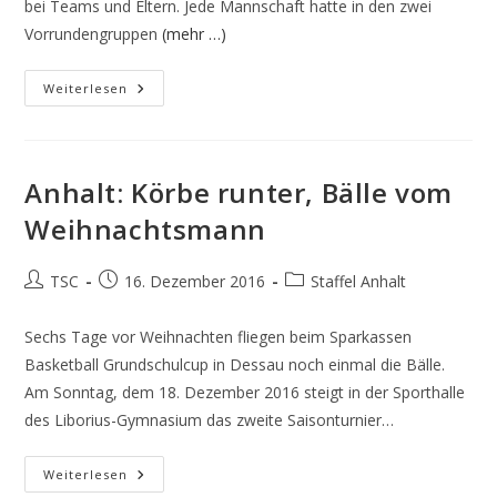
bei Teams und Eltern. Jede Mannschaft hatte in den zwei
Vorrundengruppen
(mehr …)
Anhalt:
Weiterlesen
Kings
Holen
Erstmals
Die
Krone
Anhalt: Körbe runter, Bälle vom
Weihnachtsmann
Beitrags-
Beitrag
Beitrags-
TSC
16. Dezember 2016
Staffel Anhalt
Autor:
veröffentlicht:
Kategorie:
Sechs Tage vor Weihnachten fliegen beim Sparkassen
Basketball Grundschulcup in Dessau noch einmal die Bälle.
Am Sonntag, dem 18. Dezember 2016 steigt in der Sporthalle
des Liborius-Gymnasium das zweite Saisonturnier…
Anhalt:
Weiterlesen
Körbe