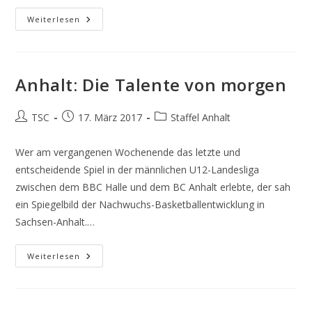
Anhalt:
Weiterlesen
Wenn
Kings
Und
Bulls
Sich
Duellieren
Anhalt: Die Talente von morgen
Beitrags-
Beitrag
Beitrags-
TSC
17. März 2017
Staffel Anhalt
Autor:
veröffentlicht:
Kategorie:
Wer am vergangenen Wochenende das letzte und
entscheidende Spiel in der männlichen U12-Landesliga
zwischen dem BBC Halle und dem BC Anhalt erlebte, der sah
ein Spiegelbild der Nachwuchs-Basketballentwicklung in
Sachsen-Anhalt.…
Anhalt:
Weiterlesen
Die
Talente
Von
Morgen