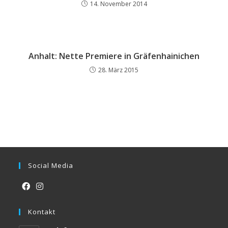
14. November 2014
Anhalt: Nette Premiere in Gräfenhainichen
28. März 2015
Social Media
Opens
Opens
in
Kontakt
in
a
a