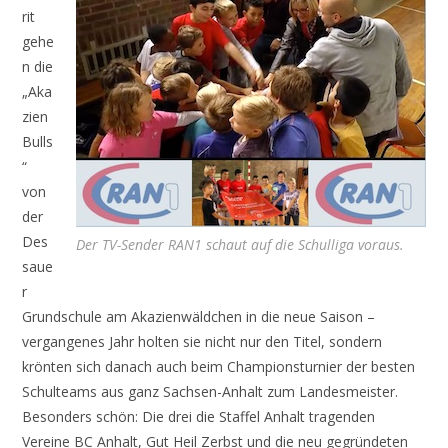
rit
gehe
n die
„Aka
zien
Bulls
“
von
der
Des
Der TV-Sender RAN1 schaut auf die Schulliga voraus.
saue
r
Grundschule am Akazienwäldchen in die neue Saison –
vergangenes Jahr holten sie nicht nur den Titel, sondern
krönten sich danach auch beim Championsturnier der besten
Schulteams aus ganz Sachsen-Anhalt zum Landesmeister.
Besonders schön: Die drei die Staffel Anhalt tragenden
Vereine BC Anhalt, Gut Heil Zerbst und die neu gegründeten