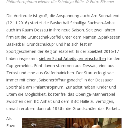
Philanthropinum wieder die Schulliga-Bälle. // Foto: Bösener
Die Vorfreude ist groß, die Anspannung auch: Am Sonnabend
(12.11.2016) startet die Basketball Schulliga Sachsen-Anhalt
auch im
Raum Dessau
in ihre neue Saison. Seit zwei Jahren
firmiert die Grundschal-Staffel unter dem Namen „Sparkassen
Basketball Grundschulcup“ und hat sich fest im
Sportgeschehen der Region etabliert. In der Spielzeit 2016/17
haben insgesamt
sieben Schul-Arbeitsgemeinschaften
für den
Cup gemeldet. Fünf davon stammen aus Dessau, eine aus
Zerbst und eine aus Gräfenhainichen. Der Start erfolgt wie
immer mit einer „Saisoneröffnungsnacht“ in der Dessauer
Sporthalle am Philanthropinum. Zunächst haben Kinder und
Eltern die Möglichkeit, kostenfrei das Oberliga-Männerspiel
zwischen dem BC Anhalt und dem BBC Halle zu verfolgen,
danach erobern dann ab 18 Uhr die Grundschüler das Parkett.
Als
Favo