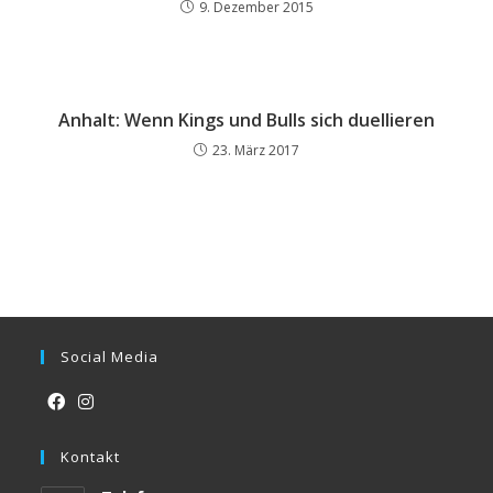
9. Dezember 2015
Anhalt: Wenn Kings und Bulls sich duellieren
23. März 2017
Social Media
Opens
Opens
in
Kontakt
in
a
a