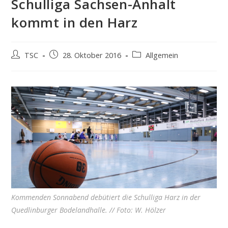
Schulliga Sachsen-Anhalt
kommt in den Harz
Beitrags-
Beitrag
Beitrags-
TSC
28. Oktober 2016
Allgemein
Autor:
veröffentlicht:
Kategorie:
Kommenden Sonnabend debütiert die Schulliga Harz in der
Quedlinburger Bodelandhalle. // Foto: W. Hölzer