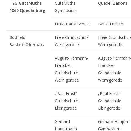
TSG GutsMuths
GutsMuths
Quedel Baskets
1860 Quedlinburg
Gymnasium
Ernst-Bansi Schule
Bansi Luchse
Bodfeld
Freie Grundschule
Freie Grundschul
Baskets
Oberharz
Wernigerode
Wernigerode
August-Hermann-
August-Hermann
Francke-
Francke-
Grundschule
Grundschule
Wernigerode
Wernigerode
„Paul Ernst“
„Paul Ernst“
Grundschule
Grundschule
Elbingerode
Elbingerode
Gerhard
Gerhard Hauptm
Hauptmann
Gymnasium