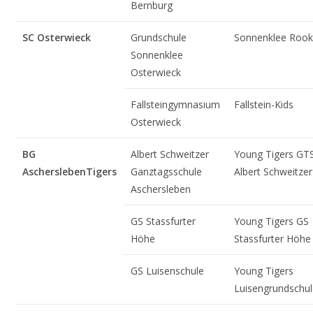
Bernburg
SC Osterwieck
Grundschule
Sonnenklee Rook
Sonnenklee
Osterwieck
Fallsteingymnasium
Fallstein-Kids
Osterwieck
BG
Albert Schweitzer
Young Tigers GT
Aschersleben
Tigers
Ganztagsschule
Albert Schweitzer
Aschersleben
GS Stassfurter
Young Tigers GS
Höhe
Stassfurter Höhe
GS Luisenschule
Young Tigers
Luisengrundschu