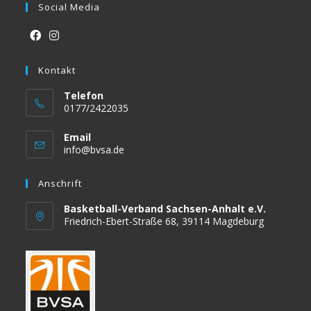
Social Media
Opens
Opens
in
Kontakt
in
a
a
Telefon
new
new
0177/2422035
tab
tab
Email
Opens
info@bvsa.de
in
your
Anschrift
application
Basketball-Verband Sachsen-Anhalt e.V.
Friedrich-Ebert-Straße 68, 39114 Magdeburg