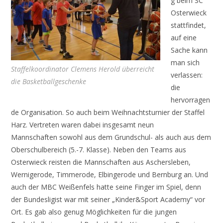
g beim SC
Osterwieck
stattfindet,
auf eine
Sache kann
man sich
Staffelkoordinator Clemens Herold überreicht
verlassen:
die Basketballgeschenke
die
hervorragen
de Organisation. So auch beim Weihnachtsturnier der Staffel
Harz. Vertreten waren dabei insgesamt neun
Mannschaften sowohl aus dem Grundschul- als auch aus dem
Oberschulbereich (5.-7. Klasse). Neben den Teams aus
Osterwieck reisten die Mannschaften aus Aschersleben,
Wernigerode, Timmerode, Elbingerode und Bernburg an. Und
auch der MBC Weißenfels hatte seine Finger im Spiel, denn
der Bundesligist war mit seiner „Kinder&Sport Academy“ vor
Ort. Es gab also genug Möglichkeiten für die jungen