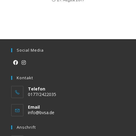
Social Media
Opens
Opens
in
Kontakt
in
a
a
Telefon
new
new
0177/2422035
tab
tab
Email
Opens
info@bvsa.de
in
your
Anschrift
application