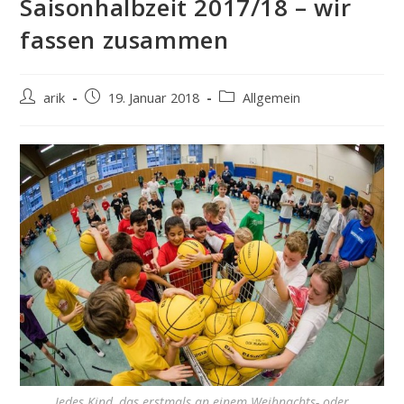
Saisonhalbzeit 2017/18 – wir
fassen zusammen
Beitrags-
Beitrag
Beitrags-
arik
19. Januar 2018
Allgemein
Autor:
veröffentlicht:
Kategorie:
Jedes Kind, das erstmals an einem Weihnachts- oder