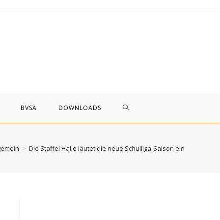
WEBSITE-
BVSA
DOWNLOADS
SUCHE
gemein
>
Die Staffel Halle läutet die neue Schulliga-Saison ein
UMSCHALTEN