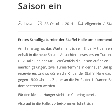
Saison ein
Beitrags-
Beitrag
Beitrags-
bvsa
22. Oktober 2014
Allgemein
/
Sta
Autor:
veröffentlicht:
Kategorie:
Erstes Schulligaturnier der Staffel Halle am kommen
Am Samstag hat das Warten endlich ein Ende. Mit dem erste
Anhalt in die neue Saison. Ausrichter dieses ersten Turnie
USV Halle und der MBC Weißenfels die Saison auf edlen Par
nämlich gelungen, zwei Turniertermine in der neuen Ballspo
reservieren. Und so dürfen die Kinder der Staffel Halle da
gegen 15:00 Uhr das Zepter an die Profis der 1. Damen Ba
dort bestreiten werden.
Für den kleinen Hunger steht ein Catering bereit.
Also auf in die Halle, vorbeikommen lohnt sich!