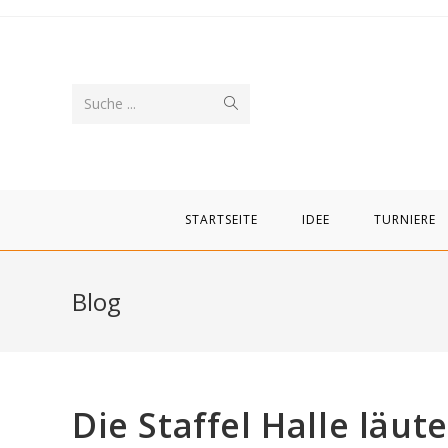
Zum
Inhalt
springen
Suche
Suche ...
abschicken
STARTSEITE
IDEE
TURNIERE
Blog
Die Staffel Halle läut