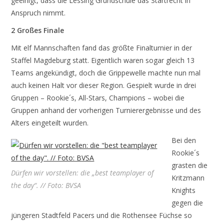
geeinigt, dass die Lessing Grundschule das Startrecht in
Anspruch nimmt.
2 Großes Finale
Mit elf Mannschaften fand das größte Finalturnier in der
Staffel Magdeburg statt. Eigentlich waren sogar gleich 13
Teams angekündigt, doch die Grippewelle machte nun mal
auch keinen Halt vor dieser Region. Gespielt wurde in drei
Gruppen – Rookie´s, All-Stars, Champions – wobei die
Gruppen anhand der vorherigen Turnierergebnisse und des
Alters eingeteilt wurden.
Bei den
Rookie´s
grasten die
Dürfen wir vorstellen: die „best teamplayer of
Kritzmann
the day“. // Foto: BVSA
Knights
gegen die
jüngeren Stadtfeld Pacers und die Rothensee Füchse so