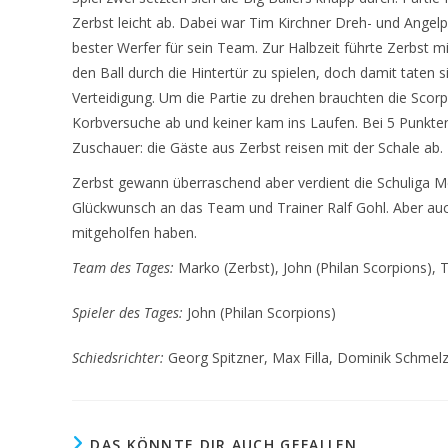
Zerbst leicht ab. Dabei war Tim Kirchner Dreh- und Angelpu
bester Werfer für sein Team. Zur Halbzeit führte Zerbst m
den Ball durch die Hintertür zu spielen, doch damit taten
Verteidigung. Um die Partie zu drehen brauchten die Scorp
Korbversuche ab und keiner kam ins Laufen. Bei 5 Punkte
Zuschauer: die Gäste aus Zerbst reisen mit der Schale ab.
Zerbst gewann überraschend aber verdient die Schuliga Me
Glückwunsch an das Team und Trainer Ralf Gohl. Aber auch 
mitgeholfen haben.
Team des Tages:
Marko (Zerbst), John (Philan Scorpions), 
Spieler des Tages:
John (Philan Scorpions)
Schiedsrichter:
Georg Spitzner, Max Filla, Dominik Schmelz
DAS KÖNNTE DIR AUCH GEFALLEN