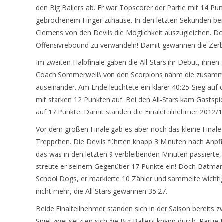
den Big Ballers ab. Er war Topscorer der Partie mit 14 Pu
gebrochenem Finger zuhause. In den letzten Sekunden bei
Clemens von den Devils die Möglichkeit auszugleichen. Do
Offensivrebound zu verwandeln! Damit gewannen die Zerbst
Im zweiten Halbfinale gaben die All-Stars ihr Debüt, ihne
Coach Sommerweiß von den Scorpions nahm die zusammeng
auseinander. Am Ende leuchtete ein klarer 40:25-Sieg auf 
mit starken 12 Punkten auf. Bei den All-Stars kam Gasts
auf 17 Punkte. Damit standen die Finaleteilnehmer 2012/13
Vor dem großen Finale gab es aber noch das kleine Finale 
Treppchen. Die Devils führten knapp 3 Minuten nach Anpfiff
das was in den letzten 9 verbleibenden Minuten passierte
streute er seinem Gegenüber 17 Punkte ein! Doch Batman 
School Dogs, er markierte 10 Zähler und sammelte wichti
nicht mehr, die All Stars gewannen 35:27.
Beide Finalteilnehmer standen sich in der Saison bereits 
Spiel zwei setzten sich die Big Ballers knapp durch. Part