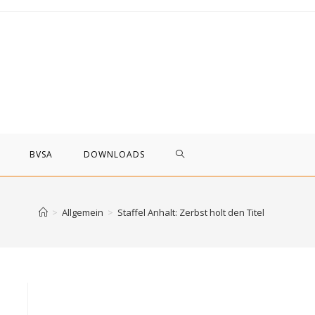
WEBSITE-
BVSA
DOWNLOADS
SUCHE
>
Allgemein
>
Staffel Anhalt: Zerbst holt den Titel
UMSCHALTEN