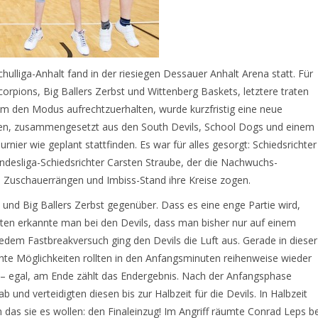
ulliga-Anhalt fand in der riesiegen Dessauer Anhalt Arena statt. Für
 Scorpions, Big Ballers Zerbst und Wittenberg Baskets, letztere traten
Um den Modus aufrechtzuerhalten, wurde kurzfristig eine neue
ren, zusammengesetzt aus den South Devils, School Dogs und einem
ier wie geplant stattfinden. Es war für alles gesorgt: Schiedsrichter
esliga-Schiedsrichter Carsten Straube, der die Nachwuchs-
en Zuschauerrängen und Imbiss-Stand ihre Kreise zogen.
 und Big Ballers Zerbst gegenüber. Dass es eine enge Partie wird,
ten erkannte man bei den Devils, dass man bisher nur auf einem
jedem Fastbreakversuch ging den Devils die Luft aus. Gerade in dieser
chte Möglichkeiten rollten in den Anfangsminuten reihenweise wieder
g – egal, am Ende zählt das Endergebnis. Nach der Anfangsphase
 und verteidigten diesen bis zur Halbzeit für die Devils. In Halbzeit
n das sie es wollen: den Finaleinzug! Im Angriff räumte Conrad Leps be