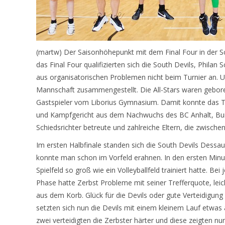
(martw) Der Saisonhöhepunkt mit dem Final Four in der Sch
das Final Four qualifizierten sich die South Devils, Philan
aus organisatorischen Problemen nicht beim Turnier an. 
Mannschaft zusammengestellt. Die All-Stars waren gebo
Gastspieler vom Liborius Gymnasium. Damit konnte das Turn
und Kampfgericht aus dem Nachwuchs des BC Anhalt, Bund
Schiedsrichter betreute und zahlreiche Eltern, die zwisch
Im ersten Halbfinale standen sich die South Devils Dessau
konnte man schon im Vorfeld erahnen. In den ersten Minu
Spielfeld so groß wie ein Volleyballfeld trainiert
hatte. Bei 
Phase hatte Zerbst Probleme mit seiner Trefferquote, lei
aus dem Korb. Glück für die Devils oder gute Verteidigun
setzten sich nun die Devils mit einem kleinem Lauf etwas ab
zwei verteidigten die Zerbster härter und diese zeigten nu