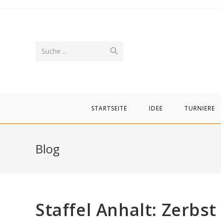
Zum
Inhalt
springen
Suche
Suche ...
abschicken
STARTSEITE
IDEE
TURNIERE
Blog
Staffel Anhalt: Zerbst