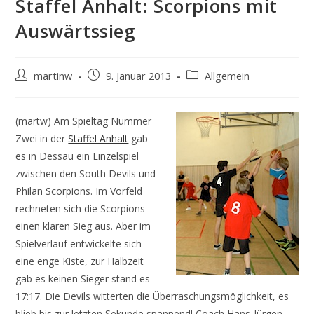
Staffel Anhalt: Scorpions mit
Auswärtssieg
Beitrags-
Beitrag
Beitrags-
martinw
9. Januar 2013
Allgemein
Autor:
veröffentlicht:
Kategorie:
(martw) Am Spieltag Nummer
Zwei in der
Staffel Anhalt
gab
es in Dessau ein Einzelspiel
zwischen den South Devils und
Philan Scorpions. Im Vorfeld
rechneten sich die Scorpions
einen klaren Sieg aus. Aber im
Spielverlauf entwickelte sich
eine enge Kiste, zur Halbzeit
gab es keinen Sieger stand es
17:17. Die Devils witterten die Überraschungsmöglichkeit, es
blieb bis zur letzten Sekunde spannend! Coach Hans-Jürgen