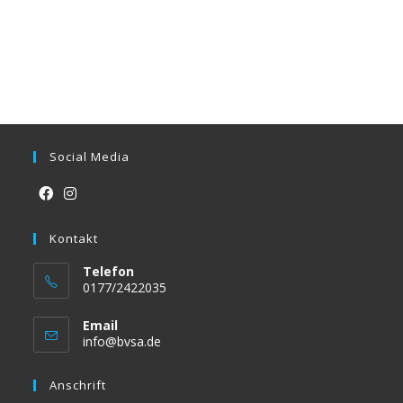
Social Media
Opens
Opens
in
Kontakt
in
a
a
Telefon
new
new
0177/2422035
tab
tab
Email
Opens
info@bvsa.de
in
your
Anschrift
application