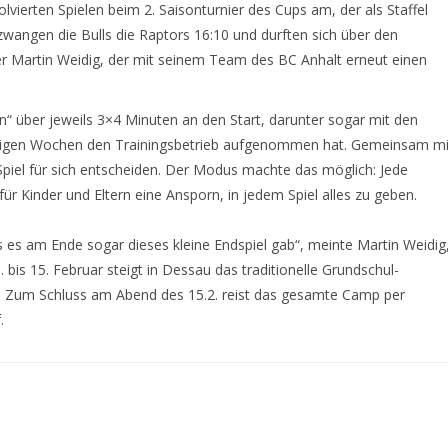
lvierten Spielen beim 2. Saisonturnier des Cups am, der als Staffel
ezwangen die Bulls die Raptors 16:10 und durften sich über den
er Martin Weidig, der mit seinem Team des BC Anhalt erneut einen
 über jeweils 3×4 Minuten an den Start, darunter sogar mit den
nigen Wochen den Trainingsbetrieb aufgenommen hat. Gemeinsam mi
piel für sich entscheiden. Der Modus machte das möglich: Jede
r Kinder und Eltern eine Ansporn, in jedem Spiel alles zu geben.
ss es am Ende sogar dieses kleine Endspiel gab“, meinte Martin Weidig
 bis 15. Februar steigt in Dessau das traditionelle Grundschul-
: Zum Schluss am Abend des 15.2. reist das gesamte Camp per
.