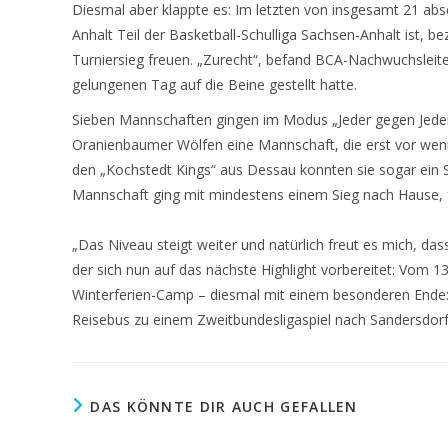
Diesmal aber klappte es: Im letzten von insgesamt 21 abso
Anhalt Teil der Basketball-Schulliga Sachsen-Anhalt ist, b
Turniersieg freuen. „Zurecht“, befand BCA-Nachwuchsleit
gelungenen Tag auf die Beine gestellt hatte.
Sieben Mannschaften gingen im Modus „Jeder gegen Jeden“
Oranienbaumer Wölfen eine Mannschaft, die erst vor we
den „Kochstedt Kings“ aus Dessau konnten sie sogar ein S
Mannschaft ging mit mindestens einem Sieg nach Hause, fü
„Das Niveau steigt weiter und natürlich freut es mich, da
der sich nun auf das nächste Highlight vorbereitet: Vom 13.
Winterferien-Camp – diesmal mit einem besonderen Ende
Reisebus zu einem Zweitbundesligaspiel nach Sandersdorf
DAS KÖNNTE DIR AUCH GEFALLEN