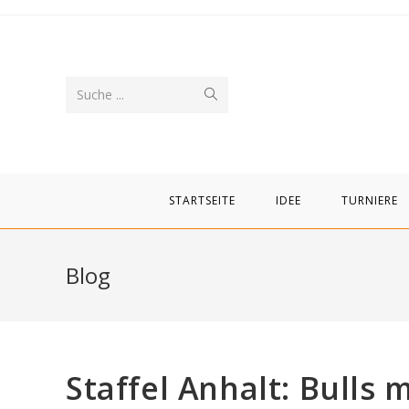
Zum
Inhalt
springen
Suche
Suche ...
abschicken
STARTSEITE
IDEE
TURNIERE
Blog
Staffel Anhalt: Bulls