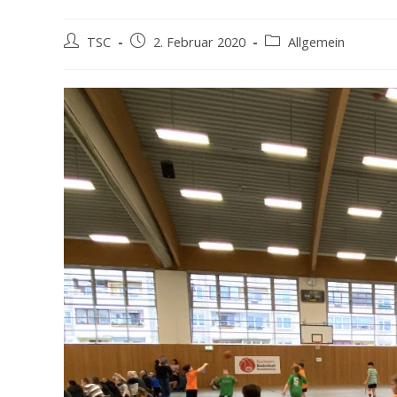
Beitrags-
Beitrag
Beitrags-
TSC
2. Februar 2020
Allgemein
Autor:
veröffentlicht:
Kategorie: