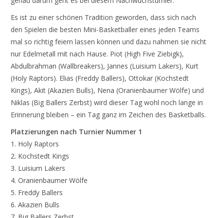
genau darum geht es bei diesem Nachwuchsturnier.
Es ist zu einer schönen Tradition geworden, dass sich nach
den Spielen die besten Mini-Basketballer eines jeden Teams
mal so richtig feiern lassen können und dazu nahmen sie nicht
nur Edelmetall mit nach Hause. Piot (High Five Ziebigk),
Abdulbrahman (Wallbreakers), Jannes (Luisium Lakers), Kurt
(Holy Raptors). Elias (Freddy Ballers), Ottokar (Kochstedt
Kings), Akit (Akazien Bulls), Nena (Oranienbaumer Wölfe) und
Niklas (Big Ballers Zerbst) wird dieser Tag wohl noch lange in
Erinnerung bleiben – ein Tag ganz im Zeichen des Basketballs.
Platzierungen nach Turnier Nummer 1
1. Holy Raptors
2. Kochstedt Kings
3. Luisium Lakers
4. Oranienbaumer Wölfe
5. Freddy Ballers
6. Akazien Bulls
7. Big Ballers Zerbst