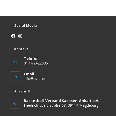
Social Media
Opens
Opens
in
Kontakt
in
a
a
Telefon
new
new
0177/2422035
tab
tab
Email
Opens
info@bvsa.de
in
your
Anschrift
application
Basketball-Verband Sachsen-Anhalt e.V.
Friedrich-Ebert-Straße 68, 39114 Magdeburg