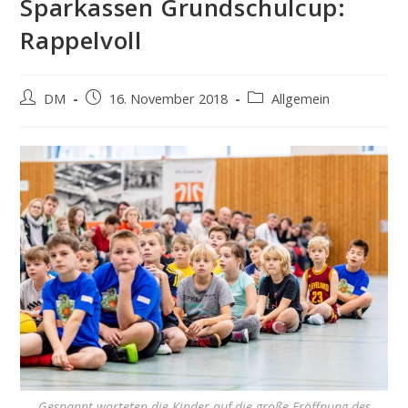
Sparkassen Grundschulcup:
Rappelvoll
Beitrags-
Beitrag
Beitrags-
DM
16. November 2018
Allgemein
Autor:
veröffentlicht:
Kategorie:
Gespannt warteten die Kinder auf die große Eröffnung des