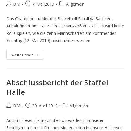
Beitrags-
Beitrag
Beitrags-
DM
7. Mai 2019
Allgemein
Autor:
veröffentlicht:
Kategorie:
Das Championsturnier der Basketball Schulliga Sachsen-
Anhalt findet am 12. Mai in Dessau-Roßlau statt. Es wird keine
Rolle spielen, wie die zehn Mannschaften am kommenden
Sonntag (12. Mai 2019) abschneiden werden…
Junge
Weiterlesen
Basketball-
Champions
Gesucht!
Abschlussbericht der Staffel
Halle
Beitrags-
Beitrag
Beitrags-
DM
30. April 2019
Allgemein
Autor:
veröffentlicht:
Kategorie:
Auch in diesem Jahr konnten wir wieder mit unseren
Schulligaturnieren fröhliches Kinderlachen in unsere Hallenser