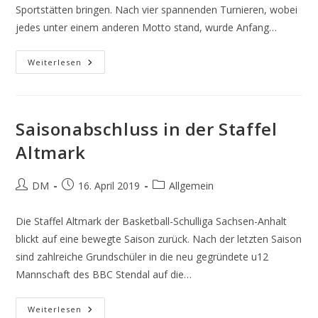
Sportstätten bringen. Nach vier spannenden Turnieren, wobei
jedes unter einem anderen Motto stand, wurde Anfang…
Abschlussbericht
Weiterlesen
Der
Staffel
Halle
Saisonabschluss in der Staffel
Altmark
Beitrags-
Beitrag
Beitrags-
DM
16. April 2019
Allgemein
Autor:
veröffentlicht:
Kategorie:
Die Staffel Altmark der Basketball-Schulliga Sachsen-Anhalt
blickt auf eine bewegte Saison zurück. Nach der letzten Saison
sind zahlreiche Grundschüler in die neu gegründete u12
Mannschaft des BBC Stendal auf die…
Saisonabschluss
Weiterlesen