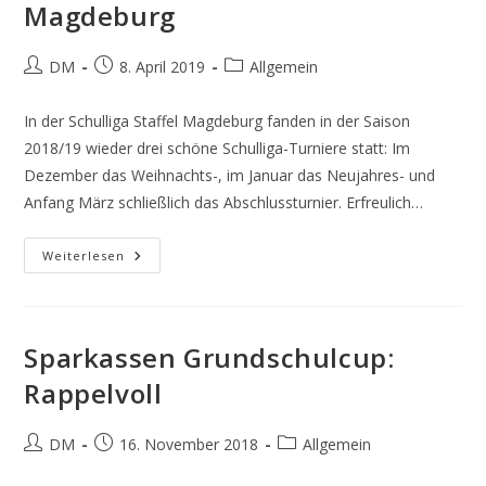
Magdeburg
Beitrags-
Beitrag
Beitrags-
DM
8. April 2019
Allgemein
Autor:
veröffentlicht:
Kategorie:
In der Schulliga Staffel Magdeburg fanden in der Saison
2018/19 wieder drei schöne Schulliga-Turniere statt: Im
Dezember das Weihnachts-, im Januar das Neujahres- und
Anfang März schließlich das Abschlussturnier. Erfreulich…
Saisonabschluss
Weiterlesen
In
Der
Staffel
Magdeburg
Sparkassen Grundschulcup:
Rappelvoll
Beitrags-
Beitrag
Beitrags-
DM
16. November 2018
Allgemein
Autor:
veröffentlicht:
Kategorie: