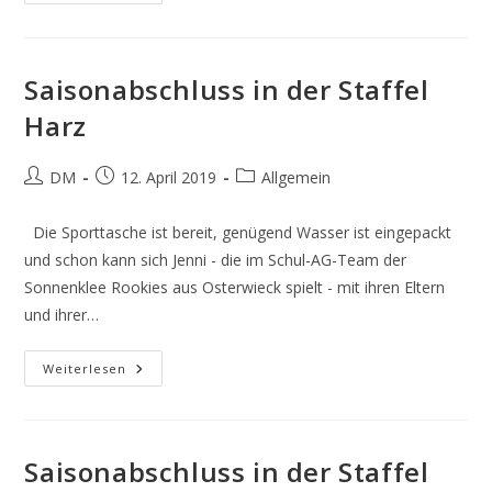
In
Der
Staffel
Altmark
Saisonabschluss in der Staffel
Harz
Beitrags-
Beitrag
Beitrags-
DM
12. April 2019
Allgemein
Autor:
veröffentlicht:
Kategorie:
Die Sporttasche ist bereit, genügend Wasser ist eingepackt
und schon kann sich Jenni - die im Schul-AG-Team der
Sonnenklee Rookies aus Osterwieck spielt - mit ihren Eltern
und ihrer…
Saisonabschluss
Weiterlesen
In
Der
Staffel
Harz
Saisonabschluss in der Staffel