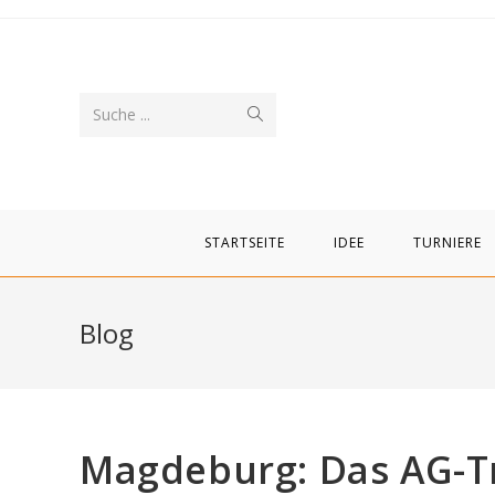
Zum
Inhalt
springen
Suche
Suche ...
abschicken
STARTSEITE
IDEE
TURNIERE
Blog
Magdeburg: Das AG-Tr