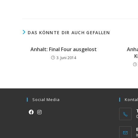
DAS KÖNNTE DIR AUCH GEFALLEN
Anhalt: Final Four ausgelost
Anha
K
3. Juni 2014
Social Media
Konta
Opens
Opens
in
in
a
a