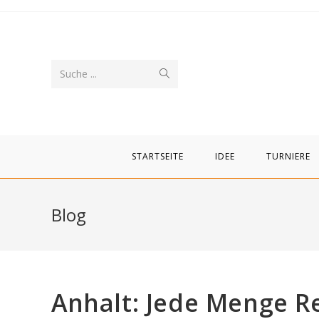
Zum
Inhalt
springen
Suche
Suche ...
abschicken
STARTSEITE
IDEE
TURNIERE
Blog
Anhalt: Jede Menge 