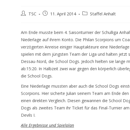
Beitrags-
Beitrag
Beitrags-
TSC
11. April 2014
Staffel Anhalt
Autor:
veröffentlicht:
Kategorie:
Am Ende musste beim 4. Saisonturnier der Schulliga Anhal
Niederlage auf ihrem Konto. Die Philan Scorpions um Coa
verzögerten Anreise einiger Hauptakteure eine Niederlage
spielen mit dem jüngsten Team der Liga und halten jetzt 
Dessau-Nord, die School Dogs. Jedoch hielten sie lange mi
ab:15:20. In Halbzeit zwei war gegen den körperlich überl
die School Dogs.
Eine Niederlage mussten aber auch die School Dogs einst
Scorpions. Hier sicherte Julian seinem Team am Ende den
einen direkten Vergleich. Diesen gewannen die School Do
Dogs als zweites Team ihr Ticket für das Final-Turnier am
Devils I.
Alle Ergebnisse und Spielplan