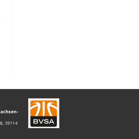
Sachsen-
68, 39114