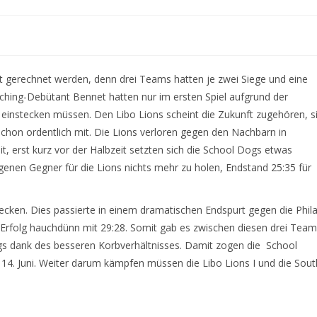
t gerechnet werden, denn drei Teams hatten je zwei Siege und eine
ching-Debütant Bennet hatten nur im ersten Spiel aufgrund der
 einstecken müssen. Den Libo Lions scheint die Zukunft zugehören, s
schon ordentlich mit. Die Lions verloren gegen den Nachbarn in
t, erst kurz vor der Halbzeit setzten sich die School Dogs etwas
egenen Gegner für die Lions nichts mehr zu holen, Endstand 25:35 für
ecken. Dies passierte in einem dramatischen Endspurt gegen die Phil
 Erfolg hauchdünn mit 29:28. Somit gab es zwischen diesen drei Tea
gs dank des besseren Korbverhältnisses. Damit zogen die School
 14. Juni. Weiter darum kämpfen müssen die Libo Lions I und die Sout