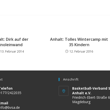
lt: Dirk auf der
Anhalt: Tolles Wintercamp mit
inoleinwand
35 Kindern
13. Februar 2014
12. Februar 2016
kt
Anschrift
Telefon
Basketball-Verband 
0177/2422035
Anhalt e.V.
Friedrich-Ebert-Straße 
Magdeburg
Email
Opens
info@bvsa.de