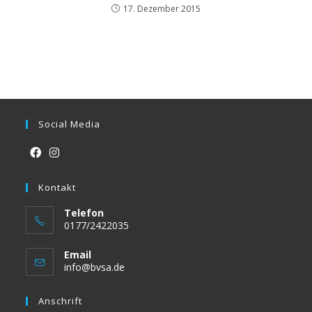
17. Dezember 2015
Social Media
Opens
Opens
in
Kontakt
in
a
a
Telefon
new
new
0177/2422035
tab
tab
Email
Opens
info@bvsa.de
in
your
Anschrift
application