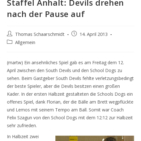
Staffel Anhalt: Devils drehen
nach der Pause auf
Beitrags-
Beitrag
Thomas Schaarschmidt
14. April 2013
Autor:
veröffentlicht:
Beitrags-
Allgemein
Kategorie:
(martw) Ein ansehnliches Spiel gab es am Freitag dem 12.
April zwischen den South Devils und den School Dogs zu
sehen. Beim Gastgeber South Devils fehlte verletzungsbedingt
der beste Spieler, aber die Devils besitzen einen großen
Kader. In der ersten Halbzeit gestalteten die Schools Dogs ein
offenes Spiel, dank Florian, der die Bälle am Brett wegpflückte
und Lemos mit seinem Tempo am Ball. Somit war Coach
Felix Szagun von den School Dogs mit dem 12:12 zur Halbzeit
sehr zufrieden.
In Halbzeit zwei