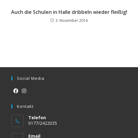
Auch die Schulen in Halle dribbeln wieder fleißig!
3. November 2016
Social Media
Opens
Opens
in
Kontakt
in
a
a
Telefon
new
new
0177/2422035
tab
tab
Email