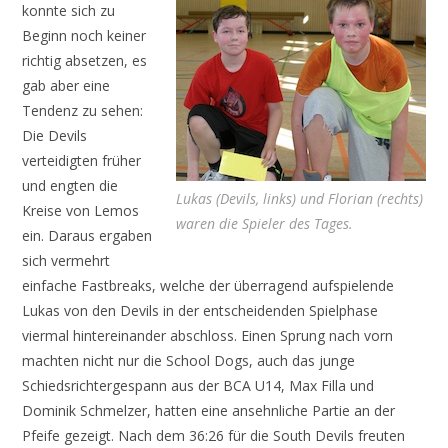
konnte sich zu
Beginn noch keiner
richtig absetzen, es
gab aber eine
Tendenz zu sehen:
Die Devils
verteidigten früher
und engten die
Lukas (Devils, links) und Florian (rechts)
Kreise von Lemos
waren die Spieler des Tages.
ein. Daraus ergaben
sich vermehrt
einfache Fastbreaks, welche der überragend aufspielende
Lukas von den Devils in der entscheidenden Spielphase
viermal hintereinander abschloss. Einen Sprung nach vorn
machten nicht nur die School Dogs, auch das junge
Schiedsrichtergespann aus der BCA U14, Max Filla und
Dominik Schmelzer, hatten eine ansehnliche Partie an der
Pfeife gezeigt. Nach dem 36:26 für die South Devils freuten