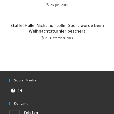
28. Juni 2015
Staffel Halle: Nicht nur toller Sport wurde beim
Weihnachtsturnier beschert
23. Dezember 2014
Social Media
Opens
Opens
in
Kontakt
in
a
a
Telefon