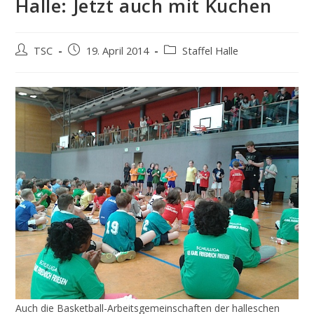
Halle: Jetzt auch mit Kuchen
Beitrags-
Beitrag
Beitrags-
TSC
19. April 2014
Staffel Halle
Autor:
veröffentlicht:
Kategorie:
Auch die Basketball-Arbeitsgemeinschaften der halleschen