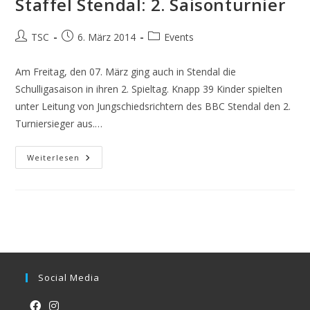
Staffel Stendal: 2. Saisonturnier
Beitrags-
Beitrag
Beitrags-
TSC
6. März 2014
Events
Autor:
veröffentlicht:
Kategorie:
Am Freitag, den 07. März ging auch in Stendal die
Schulligasaison in ihren 2. Spieltag. Knapp 39 Kinder spielten
unter Leitung von Jungschiedsrichtern des BBC Stendal den 2.
Turniersieger aus.…
Staffel
Weiterlesen
Stendal:
2.
Saisonturnier
Social Media