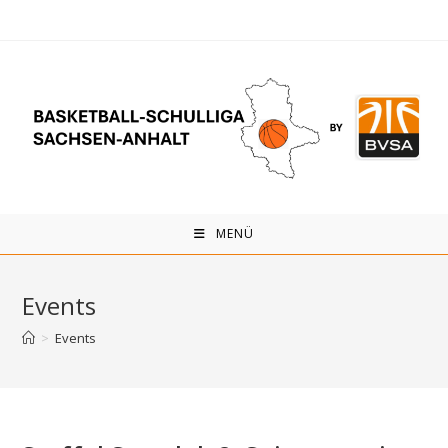
Zum
Inhalt
springen
MENÜ
Events
>
Events