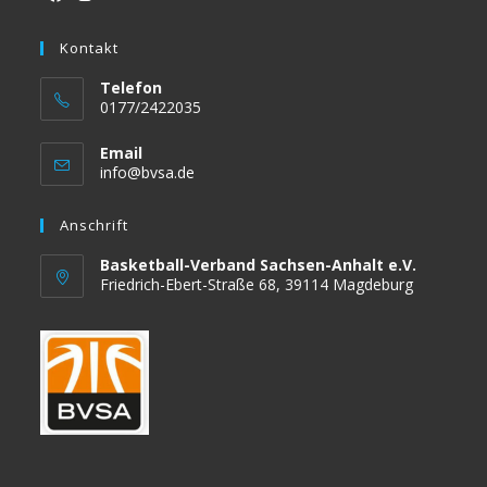
Opens
Opens
in
Kontakt
in
a
a
Telefon
new
new
0177/2422035
tab
tab
Email
Opens
info@bvsa.de
in
your
Anschrift
application
Basketball-Verband Sachsen-Anhalt e.V.
Friedrich-Ebert-Straße 68, 39114 Magdeburg